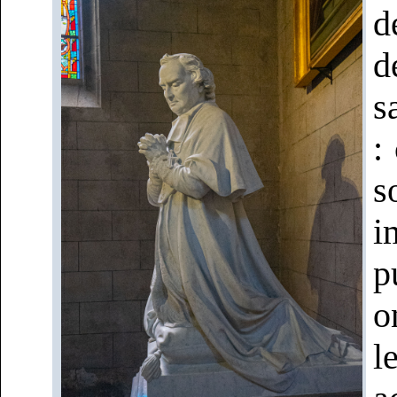
d
d
s
:
s
i
p
o
l