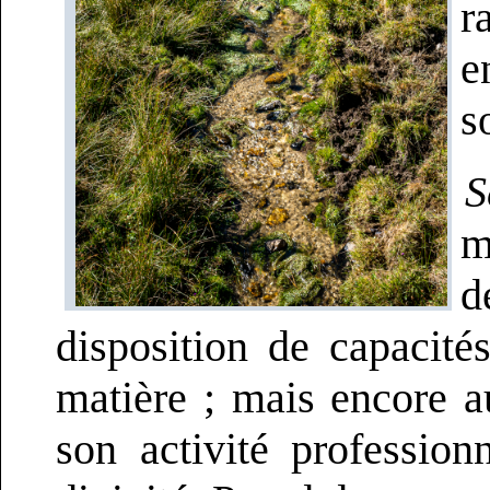
r
e
s
S
m
d
disposition de capacité
matière ; mais encore a
son activité profession