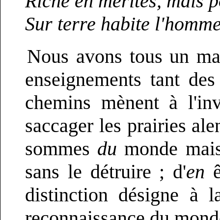
Riche en mérites, mais p
Sur terre habite l'homm
Nous avons tous un maît
enseignements tant des
chemins mènent à l'inv
saccager les prairies al
sommes
du
monde mais
sans le détruire ; d'
en
ê
distinction désigne à l
reconnaissance du mond