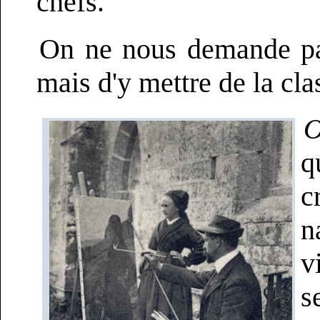
chefs.
On ne nous demande pas 
mais d'y mettre de la cla
O
q
c
n
v
s