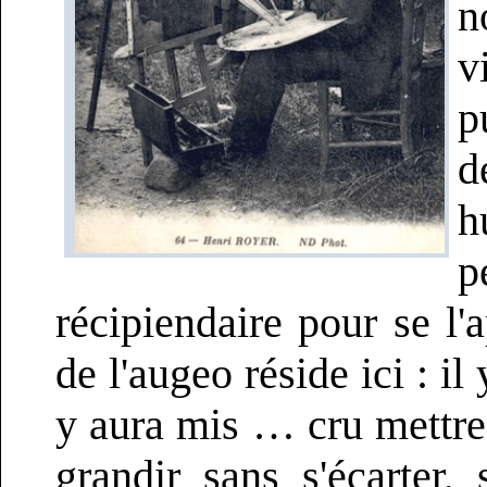
n
v
p
d
h
p
récipiendaire pour se l'
de l'augeo réside ici : i
y aura mis … cru mettre.
grandir sans s'écarter, 