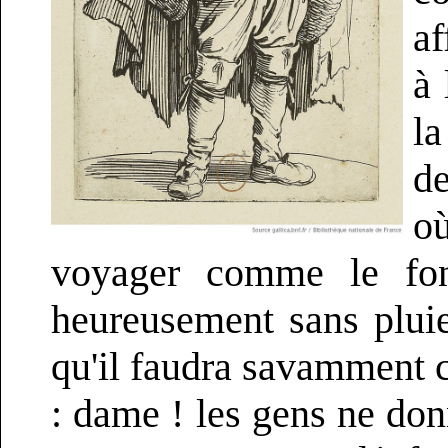
af
à 
la
de
où
voyager comme le font
heureusement sans plui
qu'il faudra savamment ch
: dame ! les gens ne don