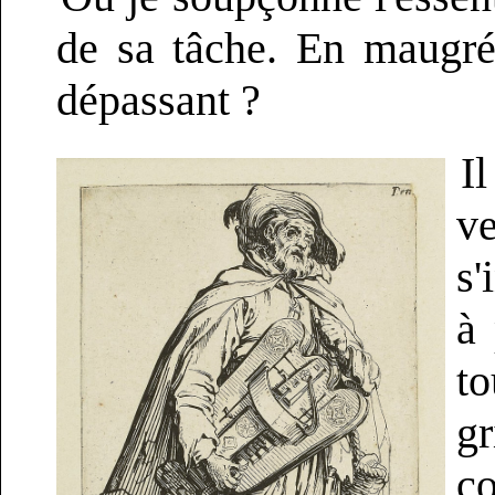
de sa tâche. En maugré
dépassant ?
I
v
s'
à 
to
g
c