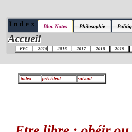
Index
Bloc Notes
Philosophie
Politi
Accueil
FPC
2015
2016
2017
2018
2019
index
précédent
suivant
Etre libre : obéir ou