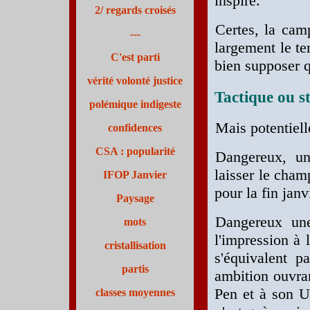
inspire.
2/ regards croisés
Certes, la ca
---
largement le te
C'est parti
bien supposer q
vérité volonté justice
Tactique ou st
polémique indigeste
Mais potentiel
confidences
CSA : popularité
Dangereux, un
laisser le cham
IFOP Janvier
pour la fin janv
Paysage
Dangereux une
mots
l'impression à l
cristallisation
s'équivalent p
partis
ambition ouvran
Pen et à son U
classes moyennes