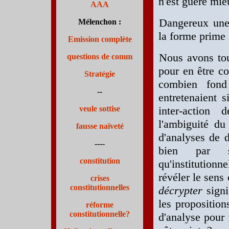
n'est guère mie
AAA
Dangereux une t
Mélenchon :
la forme prime 
Emission complète
Nous avons tou
questions de comm
pour en être co
Stratégie
combien fond
--
entretenaient s
veule sottise
inter-action 
l'ambiguité du 
fausse naïveté
d'analyses de d
----
bien par s
constitution
qu'institution
révéler le sens
crises
constitutionnelles
décrypter
signi
les proposition
réforme
constitutionnelle?
d'analyse pour 