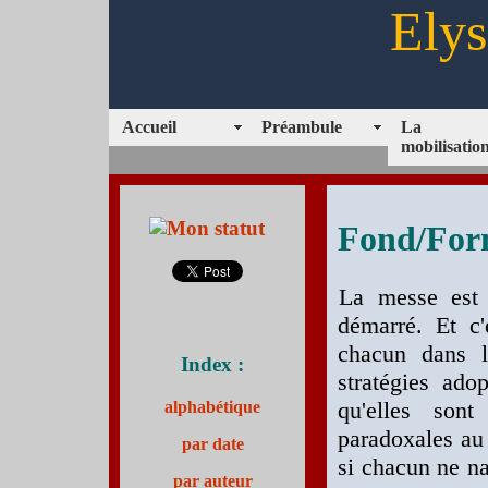
Elys
Accueil
Préambule
La
mobilisatio
Fond/Form
La messe est 
démarré. Et c
chacun dans l
Index :
stratégies ado
qu'elles son
alphabétique
paradoxales au
par date
si chacun ne na
par auteur