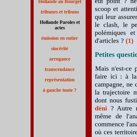
eût point ? ne
Hollande au Bourget
scoop et attent
tribunes et tribuns
qui leur assure
Hollande Paroles et
le clash, le p
actes
polémiques et
émission en entier
d'articles ?
(1)
sincérité
Petites quest
arrogance
Mais n'est-ce 
transcendance
faire ici : à 
représentation
campagne, ne c
à gauche toute ?
la trajectoire 
dont nous fust
déni
? Autre m
même de l'ana
commence l'anal
où ces territoir