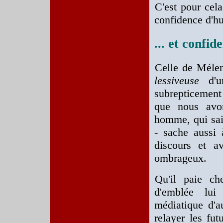
C'est pour cela
confidence d'h
... et confide
Celle de Mélen
lessiveuse
d'
subrepticement
que nous avon
homme, qui sait
- sache aussi 
discours et av
ombrageux.
Qu'il paie ch
d'emblée lui
médiatique d'a
relayer les fu