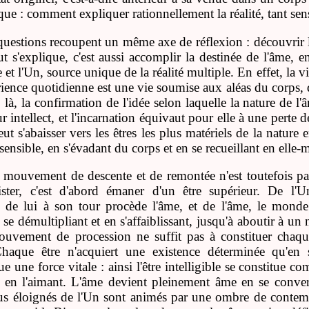
ue : comment expliquer rationnellement la réalité, tant sensi
uestions recoupent un même axe de réflexion : découvrir le
t s'explique, c'est aussi accomplir la destinée de l'âme, e
ble et l'Un, source unique de la réalité multiple. En effet, la
rience quotidienne est une vie soumise aux aléas du corps, d
, là, la confirmation de l'idée selon laquelle la nature de l
ur intellect, et l'incarnation équivaut pour elle à une per
peut s'abaisser vers les êtres les plus matériels de la nature
sensible, en s'évadant du corps et en se recueillant en elle
mouvement de descente et de remontée n'est toutefois pas 
xister, c'est d'abord émaner d'un être supérieur. De l'
le, de lui à son tour procède l'âme, et de l'âme, le mond
se démultipliant et en s'affaiblissant, jusqu'à aboutir à un
uvement de procession ne suffit pas à constituer chaque 
Chaque être n'acquiert une existence déterminée qu'en 
une force vitale : ainsi l'être intelligible se constitue c
 en l'aimant. L'âme devient pleinement âme en se converti
lus éloignés de l'Un sont animés par une ombre de contemp