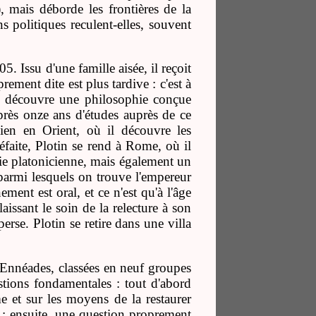
, mais déborde les frontières de la
ns politiques reculent-elles, souvent
5. Issu d'une famille aisée, il reçoit
ment dite est plus tardive : c'est à
in découvre une philosophie conçue
près onze ans d'études auprès de ce
en en Orient, où il découvre les
éfaite, Plotin se rend à Rome, où il
hie platonicienne, mais également un
 parmi lesquels on trouve l'empereur
ment est oral, et ce n'est qu'à l'âge
aissant le soin de la relecture à son
erse. Plotin se retire dans une villa
 Ennéades, classées en neuf groupes
stions fondamentales : tout d'abord
me et sur les moyens de la restaurer
s ; ensuite, une question proprement