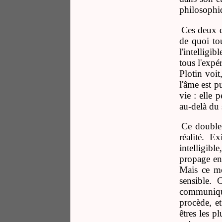
philosophiq
Ces deux q
de quoi tou
l'intelligi
tous l'expé
Plotin voit
l'âme est p
vie : elle 
au-delà du 
Ce double 
réalité. E
intelligib
propage en 
Mais ce mo
sensible. 
communique 
procède, et
êtres les p