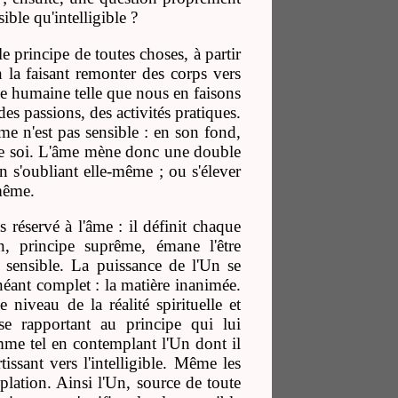
ble qu'intelligible ?
 principe de toutes choses, à partir
n la faisant remonter des corps vers
 vie humaine telle que nous en faisons
es passions, des activités pratiques.
'âme n'est pas sensible : en son fond,
te de soi. L'âme mène donc une double
 en s'oubliant elle-même ; ou s'élever
-même.
réservé à l'âme : il définit chaque
Un, principe suprême, émane l'être
e sensible. La puissance de l'Un se
 néant complet : la matière inanimée.
niveau de la réalité spirituelle et
se rapportant au principe qui lui
omme tel en contemplant l'Un dont il
ssant vers l'intelligible. Même les
lation. Ainsi l'Un, source de toute