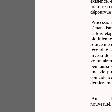
existence, e
pour resse
dépourvue d
Processio
l'émanatism
la fois ét
plotinienne
source inép
fécondité s
niveau de r
volontaire
peut aussi 
une vie pur
coïncidence
derniers mo
".
Ainsi se d
nouveauté, 