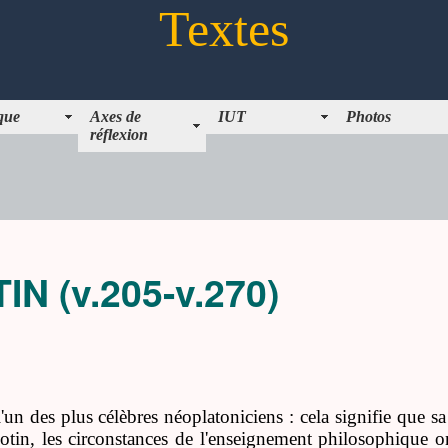
Textes
ique
Axes de
IUT
Photos
réflexion
IN (v.205-v.270)
 l'un des plus célèbres néoplatoniciens : cela signifie que 
otin, les circonstances de l'enseignement philosophique o