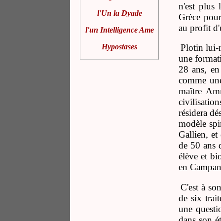
n'est plus 
l'Un la Dyade
Grèce pour 
au profit d'
l'un Intelligence Ame
Hypostases
Plotin lui-
une formati
28 ans, en
comme une 
maître Amm
civilisatio
résidera dé
modèle spir
Gallien, et
de 50 ans q
élève et bi
en Campani
C'est à so
de six tra
une questio
dans son ét