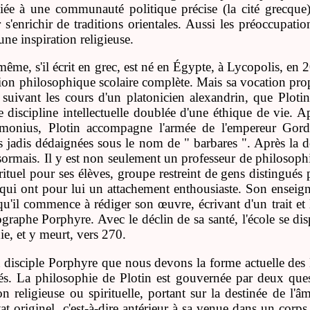
liée à une communauté politique précise (la cité grecque)
s'enrichir de traditions orientales. Aussi les préoccupatio
une inspiration religieuse.
même, s'il écrit en grec, est né en Égypte, à Lycopolis, en 20
on philosophique scolaire complète. Mais sa vocation propre
 suivant les cours d'un platonicien alexandrin, que Plot
discipline intellectuelle doublée d'une éthique de vie. A
onius, Plotin accompagne l'armée de l'empereur Gordi
ns jadis dédaignées sous le nom de " barbares ". Après la d
sormais. Il y est non seulement un professeur de philosop
ituel pour ses élèves, groupe restreint de gens distingués
 qui ont pour lui un attachement enthousiaste. Son enseigne
u'il commence à rédiger son œuvre, écrivant d'un trait et l
ographe Porphyre. Avec le déclin de sa santé, l'école se disp
e, et y meurt, vers 270.
n disciple Porphyre que nous devons la forme actuelle des
ités. La philosophie de Plotin est gouvernée par deux que
n religieuse ou spirituelle, portant sur la destinée de l'â
at originel, c'est-à-dire antérieur à sa venue dans un corp