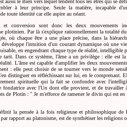
st aussi le Bien vers lequel tendent tous les êtres qui se déf
mbler à leur principe. Seule la matière, incapable d'un
e toute identité car elle aspire au néant.
n et conversion sont donc les deux mouvements ind
e plotinien. Par là s'explique rationnellement la totalité du
agée, où chaque être a une place précise, dans la hiérar
 développe l'intuition d'un courant dynamique où une vie s
uisable, en engendrant chaque type de réalité, intelligible p
e tarit. Dans ce système, l'âme a un privilège : elle est l
éalité. L'âme est capable d'amplifier les deux mouvements 
ment : elle peut choisir de se tourner vers le monde sens
s'en distinguer en réfléchissant sur lui, en le comprenant. 
ement spirituelle qui la fait se confondre avec l'intellig
 fondatrice avec l'Un dont elle provient, et de travailler à
ts de Plotin : " Je m'efforce de ramener le divin qui est en
éfinit la pensée à la fois religieuse et philosophique de Pl
par rapport au platonisme, est de synthétiser les religions or