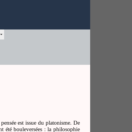
sa pensée est issue du platonisme. De
nt été bouleversées : la philosophie