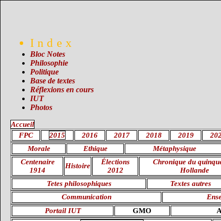
Index
Bloc Notes
Philosophie
Politique
Base de textes
Réflexions en cours
IUT
Photos
Accueil
FPC
2015
2016
2017
2018
2019
20
Morale
Ethique
Métaphysique
Centenaire
Élections
Chronique du quinqu
Histoire
1914
2012
Hollande
Tetes philosophiques
Textes autres
Communication
Ens
Portail IUT
GMO
A