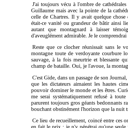
J'ai toujours vécu à l'ombre de cathédrale
Guillaume mais avec la pointe de la cathéd
celle de Chartres. Il y avait quelque chose d
était-ce vanité ou grandeur de bâtir ainsi 
autant que montagnard à laisser témoi
d'aveuglément admirable. Je le comprendrai 
Reste que ce clocher réunissait sans le vo
montagne toute de verdoyante courbure lovée
sauvage, à la fois meurtrie et blessante 
champ de bataille. Oui, je l'avoue, la montagn
C'est Gide, dans un passage de son Journal, p
que les dictateurs aimaient les hautes cim
pouvoir dominer le monde et les êtres. Curi
me serai systématiquement refusé à tout
parurent toujours gros géants bedonnants ra
bouchant obstinément l'horizon que la nuit 
Ce lieu de recueillement, coincé entre ces o
en fait le prix : je n'y pénétrai qu'une seule