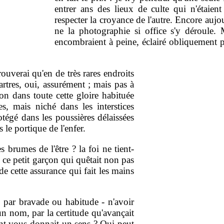
entrer ans des lieux de culte qui n'étaien
respecter la croyance de l'autre. Encore aujou
ne la photographie si office s'y déroule. 
encombraient à peine, éclairé obliquement par
rouverai qu'en de très rares endroits
rtres, oui, assurément ; mais pas à
on dans toute cette gloire habituée
es, mais niché dans les interstices
égé dans les poussières délaissées
s le portique de l'enfer.
s brumes de l'être ? la foi ne tient-
 ce petit garçon qui quêtait non pas
de cette assurance qui fait les mains
 par bravade ou habitude - n'avoir
n nom, par la certitude qu'avançait
ant vous donnait un sens ? Qui peut