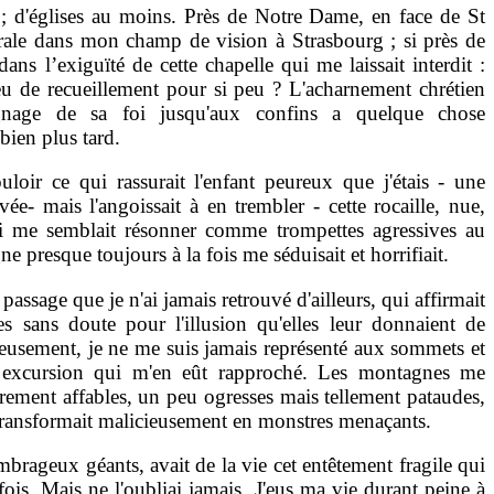
s ; d'églises au moins. Près de Notre Dame, en face de St
rale dans mon champ de vision à Strasbourg ; si près de
ans l’exiguïté de cette chapelle qui me laissait interdit :
lieu de recueillement pour si peu ? L'acharnement chrétien
gnage de sa foi jusqu'aux confins a quelque chose
bien plus tard.
uloir ce qui rassurait l'enfant peureux que j'étais - une
- mais l'angoissait à en trembler - cette rocaille, nue,
qui me semblait résonner comme trompettes agressives au
e presque toujours à la fois me séduisait et horrifiait.
assage que je n'ai jamais retrouvé d'ailleurs, qui affirmait
es sans doute pour l'illusion qu'elles leur donnaient de
eusement, je ne me suis jamais représenté aux sommets et
e excursion qui m'en eût rapproché. Les montagnes me
rement affables, un peu ogresses mais tellement pataudes,
transformait malicieusement en monstres menaçants.
mbrageux géants, avait de la vie cet entêtement fragile qui
 fois. Mais ne l'oubliai jamais. J'eus ma vie durant peine à