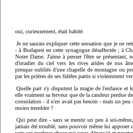
oui, curieusement, était habité.
Je ne saurais expliquer cette sensation que je ne ret
- à Budapest en cette synagogue désaffectée ; à Cha
Notre Dame. J'aime à penser l'être se présentant, n
d'irradier du ciel vers les rives arides de nos âm
presque oubliés d'une chapelle de montagne ou prot
par les prières de ses fidèles partis si violemment ver
Quelle part s'y disputent la magie de l'enfance et le
elle vraiment sa ferveur que de la candeur perdue de
consolation - il n'en avait pas besoin - mais un peu 
moins trembler ?
Qui peut dire - sans se mentir un peu à soi-même,
jamais été troublé, sans pouvoir même lui apposer u
vers soi quelque chose qui vous dépassait et pourt