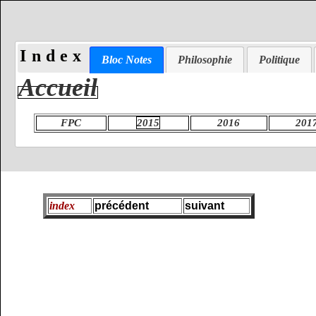
Index
Bloc Notes
Philosophie
Politique
Accueil
FPC
2015
2016
201
index
précédent
suivant