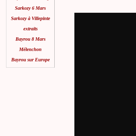
Sarkozy 6 Mars
Sarkozy à Villepinte
extraits
Bayrou 8 Mars
Mélenchon
Bayrou sur Europe